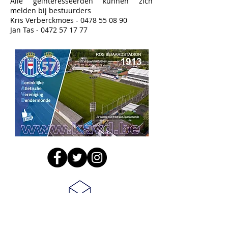
Alle geïnteresseerden kunnen zich
melden bij bestuurders
Kris Verberckmoes -
0478 55 08 90
Jan Tas -
0472 57 17 77
laat ons weten wat u van dit artikel vindt