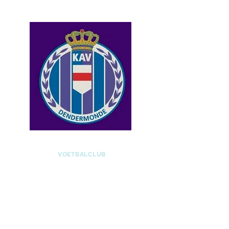
KAV DENDERMONDE
VOETBALCLUB
KAVD vzw | BE0407751178
Bakkerstraat 47 te 9200 Dendermonde
info@kavd.be
|
www.kavd.be
3de provinciale E Oost-Vlaanderen