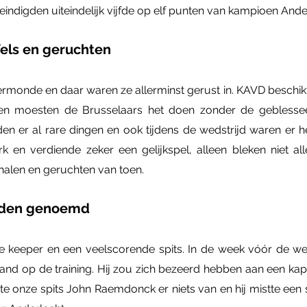
indigden uiteindelijk vijfde op elf punten van kampioen Ande
fels en geruchten
monde en daar waren ze allerminst gerust in. KAVD beschik
ien moesten de Brusselaars het doen zonder de geblesse
n er al rare dingen en ook tijdens de wedstrijd waren er h
en verdiende zeker een gelijkspel, alleen bleken niet a
halen en geruchten van toen.
rden genoemd
keeper en een veelscorende spits. In de week vóór de weds
d op de training. Hij zou zich bezeerd hebben aan een kapot 
kte onze spits John Raemdonck er niets van en hij mistte een 