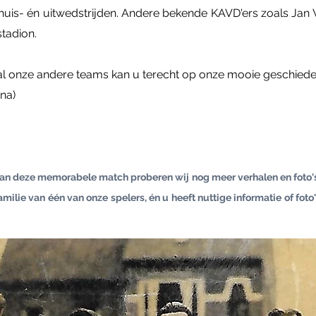
e thuis- én uitwedstrijden. Andere bekende KAVD'ers zoals 
tadion.
al onze andere teams kan u terecht op onze mooie geschiede
na)
 van deze memorabele match proberen wij nog
meer verhalen en foto'
amilie van één van onze spelers, én u heeft nuttige informatie of foto