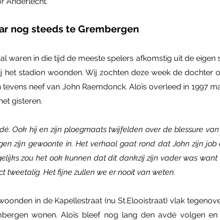
r Anderlecht.
aar nog steeds te Grembergen
tbal waren in die tijd de meeste spelers afkomstig uit de eigen
bij het stadion woonden. Wij zochten deze week de dochter 
tevens neef van John Raemdonck. Aloïs overleed in 1997 maar
het gisteren.
dé. Ook hij en zijn ploegmaats twijfelden over de blessure v
tegen zijn gewoonte in. Het verhaal gaat rond dat John zijn j
ijks zou het ook kunnen dat dit dankzij zijn vader was want 
 tweetalig. Het fijne zullen we er nooit van weten.
woonden in de Kapellestraat (nu St.Elooistraat) vlak tegenov
mbergen wonen. Aloïs bleef nog lang den avdé volgen en