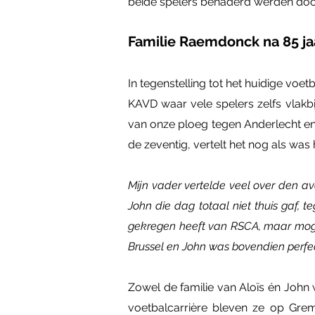
beide spelers benaderd werden doo
Familie Raemdonck na 85 j
In tegenstelling tot het huidige voe
KAVD waar vele spelers zelfs vlak
van onze ploeg tegen Anderlecht en 
de zeventig, vertelt het nog als was 
Mijn vader vertelde veel over den av
John die dag totaal niet thuis gaf, 
gekregen heeft van RSCA, maar mogel
Brussel en John was bovendien perfect
Zowel de familie van Aloïs én John 
voetbalcarrière bleven ze op Gre