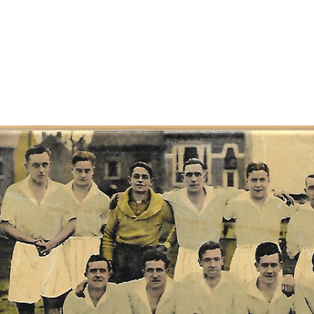
DE
KAVD vzw 
Bakkerstr
info@kavd