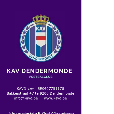
KAV DENDERMONDE
VOETBALCLUB
KAVD vzw | BE0407751178
Bakkerstraat 47 te 9200 Dendermonde
info@kavd.be
|
www.kavd.be
3de provinciale E Oost-Vlaanderen