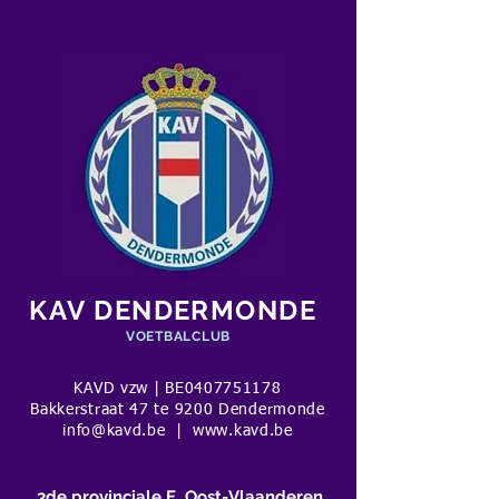
KAV DENDERMONDE
VOETBALCLUB
KAVD vzw | BE0407751178
Bakkerstraat 47 te 9200 Dendermonde
info@kavd.be
|
www.kavd.be
3de provinciale E Oost-Vlaanderen