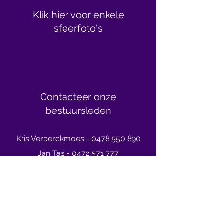
Klik hier voor enkele
sfeerfoto's
Contacteer onze
bestuursleden
Kris Verber
ckmoes -
0478 550 890
Jan Tas -
0472 5
71 777